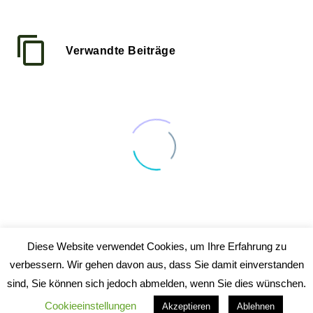
Verwandte Beiträge
Simple Blog Post
21 März 2016
Diese Website verwendet Cookies, um Ihre Erfahrung zu
100% width Galleries
verbessern. Wir gehen davon aus, dass Sie damit einverstanden
Post
sind, Sie können sich jedoch abmelden, wenn Sie dies wünschen.
16 Nov. 2015
Lorem Ipsum. Proin
Cookieeinstellungen
Akzeptieren
Ablehnen