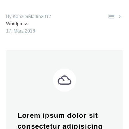


By KanzleiMartin2017
Wordpress
17. März 2016


Lorem ipsum dolor sit
consectetur adipisicing