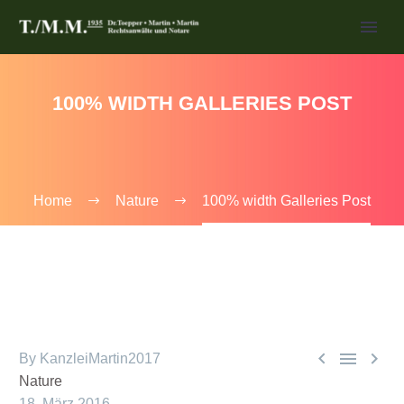
100% WIDTH GALLERIES POST
Home
Nature
100% width Galleries Post



By KanzleiMartin2017
Nature
18. März 2016