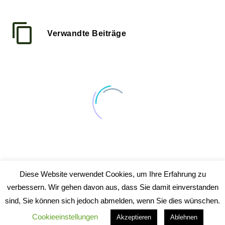
Verwandte Beiträge
100% width Galleries Post
Lorem Ipsum. Proin gravida nibh
Diese Website verwendet Cookies, um Ihre Erfahrung zu
17 März 2016
vel velit auctor aliquet. Aenean
verbessern. Wir gehen davon aus, dass Sie damit einverstanden
Fullwidth Post Sample
sollicitudin, lorem quis bibendum
sind, Sie können sich jedoch abmelden, wenn Sie dies wünschen.
01 März 2016
auctor, nisi elit consequat ipsum,
Cookieeinstellungen
Akzeptieren
Ablehnen
blog post
nec sagittis sem nibh id elit