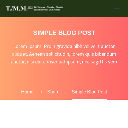
SIMPLE BLOG POST
Lorem Ipsum. Proin gravida nibh vel velit auctor
aliquet. Aenean sollicitudin, lorem quis bibendum
auctor, nisi elit consequat ipsum, nec sagittis sem
Home
Shop
Simple Blog Post